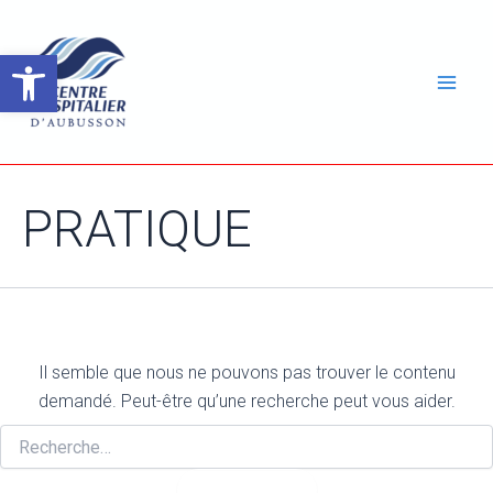
Aller
au
Ouvrir la barre d’outils
contenu
ateur
Mai
ateur
Men
ateur
PRATIQUE
ateur
Il semble que nous ne pouvons pas trouver le contenu
demandé. Peut-être qu’une recherche peut vous aider.
Rechercher :