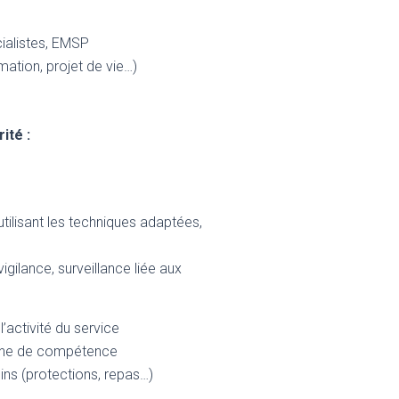
cialistes, EMSP
mation, projet de vie…)
ité :
tilisant les techniques adaptées,
igilance, surveillance liée aux
’activité du service
aine de compétence
ins (protections, repas…)