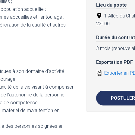
lies ;
Lieu du poste
 population accueillie ;
1 Allée du Cha
es accueillies et l’entourage ;
23100
ioration de la qualité et autres
Durée du contrat
3 mois (renouvela
Exportation PDF
fiques à son domaine d’activité
Exporter en P
ntourage
tinuité de la vie visant à compenser
 de l’autonomie de la personne
POSTULER
aine de compétence
u matériel de manutention en
bale des personnes soignées en