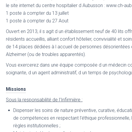
le site internet du centre hospitalier d Aubusson : www.ch-aub
1 poste à compter du 13 juillet
1 poste à compter du 27 Aout
Ouvert en 2013, il s agit d un établissement neuf de 40 lits off
résidents accueillis, alliant confort hôtelier, convivialité et so
de 14 places dédiées à l accueil de personnes désorientées o
Alzheimer (ou de troubles apparentés).
Vous exercerez dans une équipe composée d un médecin co
soignante, d un agent administratif, d un temps de psycholog
Missions
Sous la responsabilité de l’Infirmière :
Dispenser les soins de nature préventive, curative, éducat
de compétences en respectant l’éthique professionnelle, l
règles institutionnelles ;