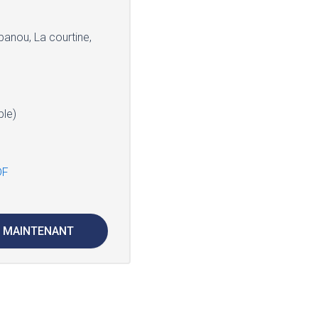
banou, La courtine,
ble)
DF
 MAINTENANT