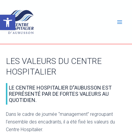
Aller
au
Ouvrir la barre d’outils
contenu
ateur
Mai
ateur
Men
ateur
LES VALEURS DU CENTRE
HOSPITALIER
ateur
LE CENTRE HOSPITALIER D”AUBUSSON EST
REPRÉSENTÉ PAR DE FORTES VALEURS AU
QUOTIDIEN.
Dans le cadre de journée “management” regroupant
l’ensemble des encadrants, il a été fixé les valeurs du
Centre Hospitalier.